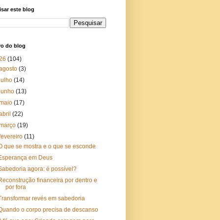
sar este blog
vo do blog
26
(104)
agosto
(3)
julho
(14)
junho
(13)
maio
(17)
abril
(22)
março
(19)
fevereiro
(11)
O que se mostra e o que se esconde
Esperança em Deus
Sabedoria agora: é possível?
Reconstrução financeira por dentro e
por fora
Transformar revés em sabedoria
Quando o corpo precisa de descanso