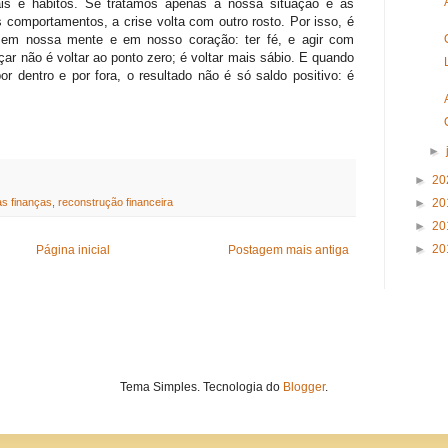
ais e hábitos. Se tratamos apenas a nossa situação e as
 comportamentos, a crise volta com outro rosto. Por isso, é
o, em nossa mente e em nosso coração: ter fé, e agir com
r não é voltar ao ponto zero; é voltar mais sábio. E quando
r dentro e por fora, o resultado não é só saldo positivo: é
►
►
20
►
20
s finanças
,
reconstrução financeira
►
20
►
20
Página inicial
Postagem mais antiga
Tema Simples. Tecnologia do
Blogger
.