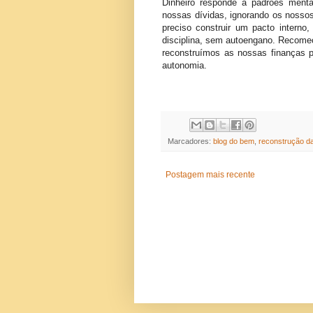
Dinheiro responde a padrões ment
nossas dívidas, ignorando os nossos
preciso construir um pacto intern
disciplina, sem autoengano. Recomeça
reconstruímos as nossas finanças po
autonomia.
Marcadores:
blog do bem
,
reconstrução da
Postagem mais recente