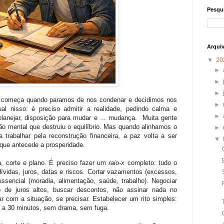
Pesqui
Arqui
▼
20
►
►
►
ro começa quando paramos de nos condenar e decidimos nos
►
ual nisso: é preciso admitir a realidade, pedindo calma e
►
planejar, disposição para mudar e ... mudança. Muita gente
o mental que destruiu o equilíbrio. Mas quando alinhamos o
►
rabalhar pela reconstrução financeira, a paz volta a ser
▼
 que antecede a prosperidade.
za, corte e plano. É preciso fazer um
raio-x
completo: tudo o
dívidas, juros, datas e riscos. Cortar vazamentos (excessos,
ssencial (moradia, alimentação, saúde, trabalho). Negociar
ão de juros altos, buscar descontos, não assinar nada no
ar com a situação, se precisar. Estabelecer um rito simples:
0 a 30 minutos, sem drama, sem fuga.