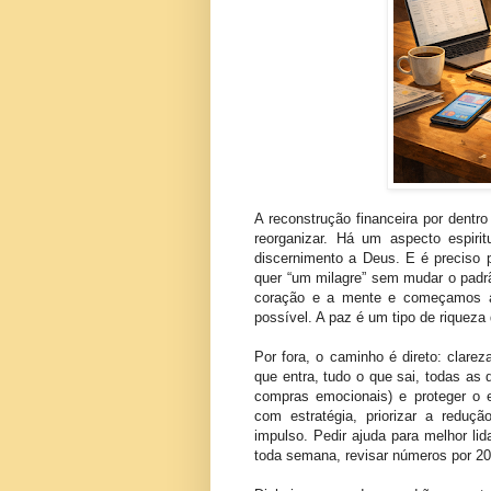
A reconstrução financeira por dent
reorganizar. Há um aspecto espirit
discernimento a Deus. E é preciso 
quer “um milagre” sem mudar o padrã
coração e a mente e começamos a t
possível. A paz é um tipo de riqueza
Por fora, o caminho é direto: clare
que entra, tudo o que sai, todas as 
compras emocionais) e proteger o e
com estratégia, priorizar a reduç
impulso. Pedir ajuda para melhor lid
toda semana, revisar números por 2