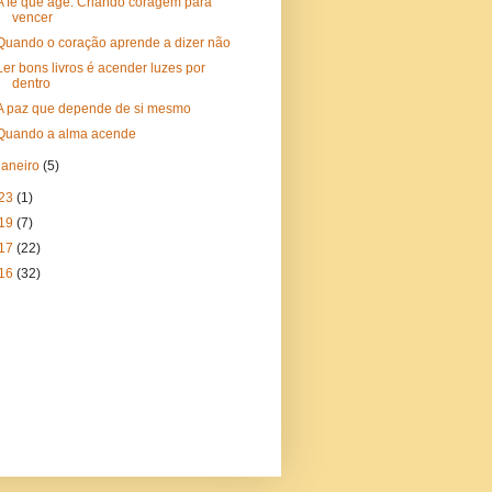
A fé que age: Criando coragem para
vencer
Quando o coração aprende a dizer não
Ler bons livros é acender luzes por
dentro
A paz que depende de si mesmo
Quando a alma acende
janeiro
(5)
23
(1)
19
(7)
17
(22)
16
(32)